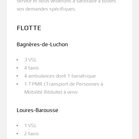
service et nous veillerons à satisfaire à toutes
vos demandes spécifiques.
FLOTTE
Bagnères-de-Luchon
3 VSL
4 taxis
4 ambulances dont 1 bariatrique
1 TPMR (Transport de Personnes à
Mobilité Réduite) à venir
Loures-Barousse
1 VSL
2 taxis